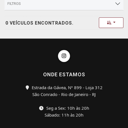
FILTROS
Toggle 
0 VEÍCULOS ENCONTRADOS.
ONDE ESTAMOS
Estrada da Gávea, Nº 899 - Loja 312
São Conrado - Rio de Janeiro - RJ
Seg a Sex: 10h às 20h
Sábado: 11h às 20h