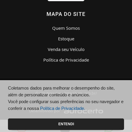
MAPA DO SITE
Quem Somos
Estoque
Venda seu Veículo
Política de Privacidade
Coletamos dados para melhorar o desempenho do site,
© Yen New Car - http://yen.com.br/
além de personalizar conteúdo e anúncios.
Você pode configurar suas preferências no seu navegador e
conferir a nossa
Política de Privacidade.
Desenvolvido por
ENTENDI